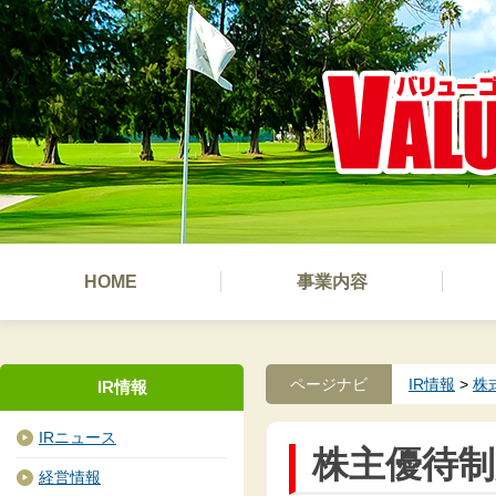
HOME
事業内容
ページナビ
IR情報
>
株
IR情報
IRニュース
株主優待制
経営情報