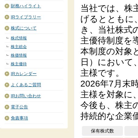
財務ハイライト
当社では、株
げるとともに
IRライブラリー
き、当社株式
株式について
株式情報
主優待制度を
株主総会
本制度の対象
株価情報
日）において
株主優待
主様です。
IRカレンダー
2026年7月
よくあるご質問
主様を対象に
IRお問い合わせ
今後も、株主
電子公告
持続的な企業
免責事項
保有株式数